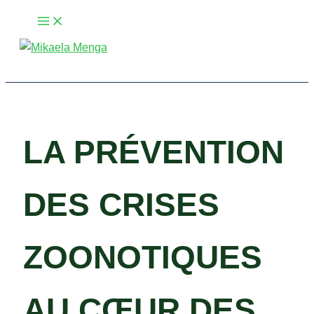
Aller
au
contenu
Rechercher
LA PRÉVENTION
DES CRISES
ZOONOTIQUES
AU CŒUR DES